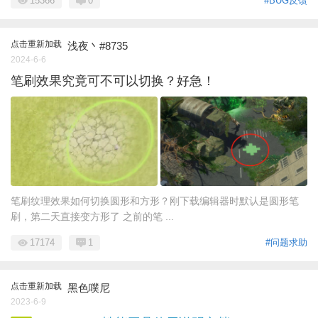
15366
0
#BUG反馈
点击重新加载
浅夜丶#8735
2024-6-6
笔刷效果究竟可不可以切换？好急！
笔刷纹理效果如何切换圆形和方形？刚下载编辑器时默认是圆形笔
刷，第二天直接变方形了 之前的笔 ...
17174
1
#问题求助
点击重新加载
黑色噗尼
2023-6-9