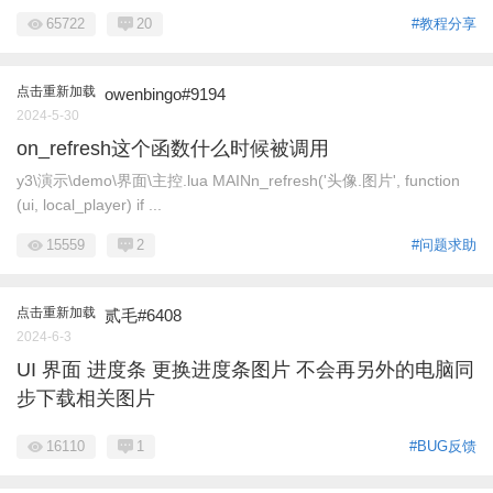
65722
20
#教程分享
点击重新加载
owenbingo#9194
2024-5-30
on_refresh这个函数什么时候被调用
y3\演示\demo\界面\主控.lua MAINn_refresh('头像.图片', function
(ui, local_player) if ...
15559
2
#问题求助
点击重新加载
贰毛#6408
2024-6-3
UI 界面 进度条 更换进度条图片 不会再另外的电脑同
步下载相关图片
16110
1
#BUG反馈