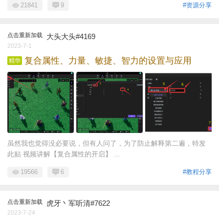
21841
9
#资源分享
点击重新加载
大头大头#4169
2023-7-1
复合属性、力量、敏捷、智力的设置与应用
精华
虽然我也觉得没必要说，但有人问了，为了防止解释第二遍，特发
此贴 视频讲解【复合属性的开启】 ...
19566
6
#教程分享
点击重新加载
虎牙丶军听清#7622
2023-7-24