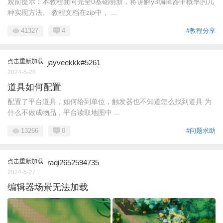
观前提示：本教程面向完全0基础萌新，将讲解y3编辑器中概率的几
种实现方法。 教程文档在zip中， ...
41327
4
#教程分享
点击重新加载
jayveekkk#5261
2024-5-28
道具如何配置
配置了平台道具，如何给到单位，触发器也不知道怎么找到道具 为
什么不做成物品，平台读取地图中 ...
13266
0
#问题求助
点击重新加载
raqi2652594735
2024-5-27
编辑器场景无法加载