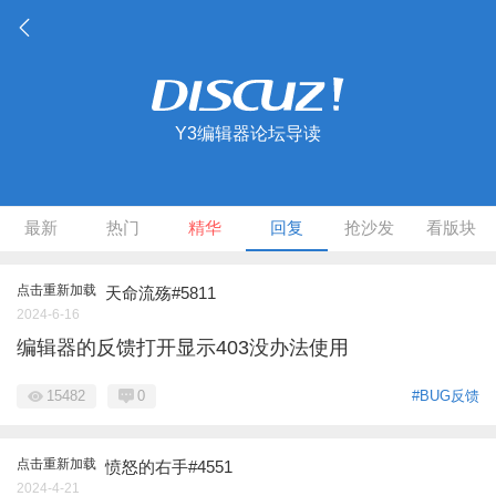
Y3编辑器论坛导读
最新
热门
精华
回复
抢沙发
看版块
点击重新加载
天命流殇#5811
2024-6-16
编辑器的反馈打开显示403没办法使用
15482
0
#BUG反馈
点击重新加载
愤怒的右手#4551
2024-4-21