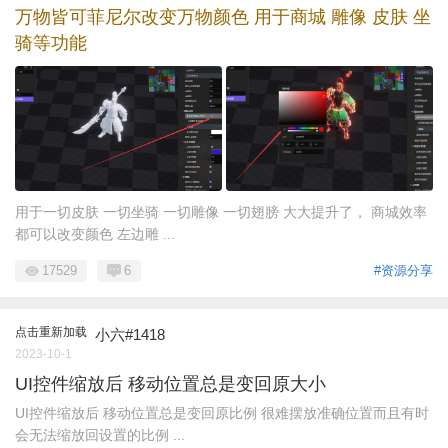
万物皆可菲尼尔改变万物颜色 用于商城 雕像 皮肤 坐
骑等功能
用于一切皮肤 一切坐骑 一切雕像 一切翅膀 大大提升了， 商城效率
都可以改变颜色 左边雕 ...
17529
6
#资源分享
点击重新加载
小六#1418
2023-10-1
UI控件缩放后 移动位置总是变回原大小
UI控件缩放后 移动位置总是变回原比例 很难摆放准确位置而且有时
会无法缩放回设置的比例 ...