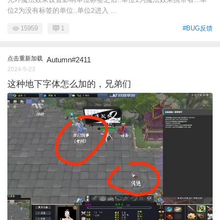
位2为没有标签的单位..单位2进入 ...
15959
1
#BUG反馈
点击重新加载
Autumn#2411
2024-5-23
这种地下字体怎么加的，兄弟们