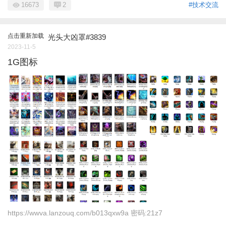
16673
2
#技术交流
点击重新加载
光头大凶罩#3839
2023-11-5
1G图标
https://wwva.lanzouq.com/b013qxw9a 密码:21z7