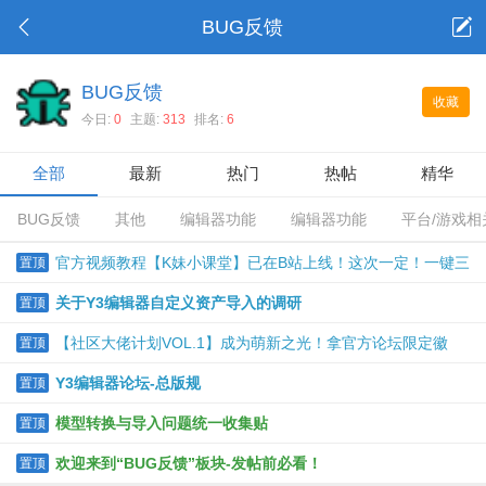
BUG反馈
BUG反馈
收藏
今日:
0
主题:
313
排名:
6
全部
最新
热门
热帖
精华
BUG反馈
其他
编辑器功能
编辑器功能
平台/游戏相
官方视频教程【K妹小课堂】已在B站上线！这次一定！一键三
置顶
连！
关于Y3编辑器自定义资产导入的调研
置顶
【社区大佬计划VOL.1】成为萌新之光！拿官方论坛限定徽
置顶
章！
Y3编辑器论坛-总版规
置顶
模型转换与导入问题统一收集贴
置顶
欢迎来到“BUG反馈”板块-发帖前必看！
置顶