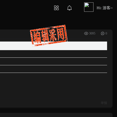
Hi: 游客~
3095
0
举报