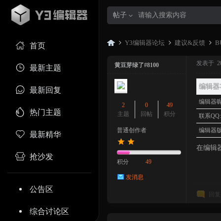
帖子
Y3编辑器论坛
建议&反馈
B
首页
发表于 2023
黄豆芽绿了#8100
最新主题
Y3
»
›
›
编辑器
最新回复
编辑器昵
2
0
49
热门主题
主题
回帖
积分
联系QQ
普通创作者
编辑器版
最新精华
在编辑
抢沙发
积分
49
发消息
编
公告区
回复
综合讨论区