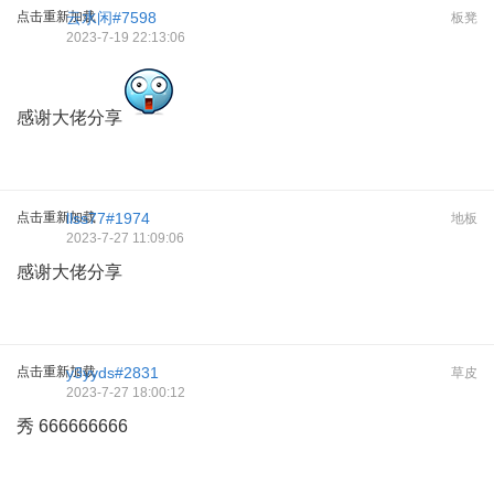
点击重新加载
云水闲#7598
板凳
2023-7-19 22:13:06
感谢大佬分享
点击重新加载
llss77#1974
地板
2023-7-27 11:09:06
感谢大佬分享
点击重新加载
y3yyds#2831
草皮
2023-7-27 18:00:12
秀 666666666