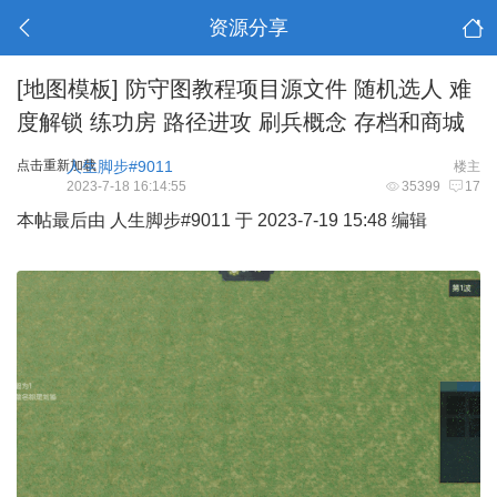
资源分享
[地图模板]
防守图教程项目源文件 随机选人 难
度解锁 练功房 路径进攻 刷兵概念 存档和商城
点击重新加载
人生脚步#9011
楼主
2023-7-18 16:14:55
35399
17
本帖最后由 人生脚步#9011 于 2023-7-19 15:48 编辑