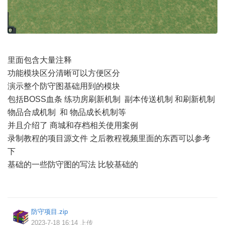
里面包含大量注释
功能模块区分清晰可以方便区分
演示整个防守图基础用到的模块
包括BOSS血条 练功房刷新机制 副本传送机制 和刷新机制
物品合成机制 和 物品成长机制等
并且介绍了 商城和存档相关使用案例
录制教程的项目源文件 之后教程视频里面的东西可以参考
下
基础的一些防守图的写法 比较基础的
防守项目.zip
2023-7-18 16:14 上传