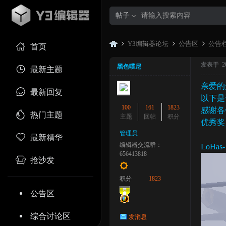
帖子
Y3编辑器论坛
公告区
公告
首页
发表于 2023
黑色噗尼
最新主题
亲爱的
Y3
»
›
›
最新回复
以下是
100
161
1823
感谢各
热门主题
主题
回帖
积分
优秀奖
管理员
最新精华
编辑器交流群：
LoHa
656413818
抢沙发
积分
1823
编
公告区
综合讨论区
发消息