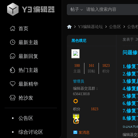
帖子
Y3编辑器论坛
公告区
公告
首页
发表于 2023
黑色噗尼
最新主题
问题修
Y3
»
›
›
最新回复
100
161
1823
1.修
热门主题
主题
回帖
积分
2.修
3.修
管理员
最新精华
4.修
编辑器交流群：
656413818
5.修
抢沙发
6.修
积分
1823
7.修
编
公告区
8.修
综合讨论区
发消息
编辑器交流