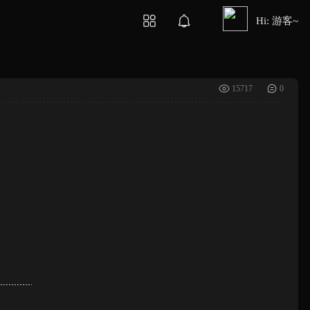
Hi: 游客~
15717
0