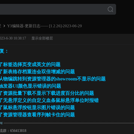
栏
Y3编辑器-更新日志—— [1.2.26]-2023-06-29
-6-30 10:38:17
|
显示全部楼层
复：
›
复了标签选择页变成英文的问题
复了新表格存档重连会双倍增减的问题
复从物编跳转到资源管理器的showroom不显示的问题
复触发器UI颜色显示错误的问题
复了资源批量下载不显示下载进度百分比的问题
复了无悬浮定义的自定义血条鼠标悬浮单位时报错
复了鼠标悬浮按钮显示图片错误的问题
复了资源管理器查看序列帧卡住的问题
群：656413818