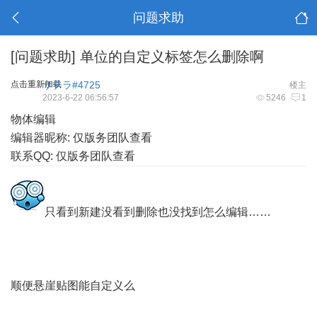
问题求助
[问题求助]
单位的自定义标签怎么删除啊
点击重新加载
サテラ#4725
楼主
2023-6-22 06:56:57
5246
1
物体编辑
编辑器昵称: 仅版务团队查看
联系QQ: 仅版务团队查看
只看到新建没看到删除也没找到怎么编辑……
顺便悬崖贴图能自定义么