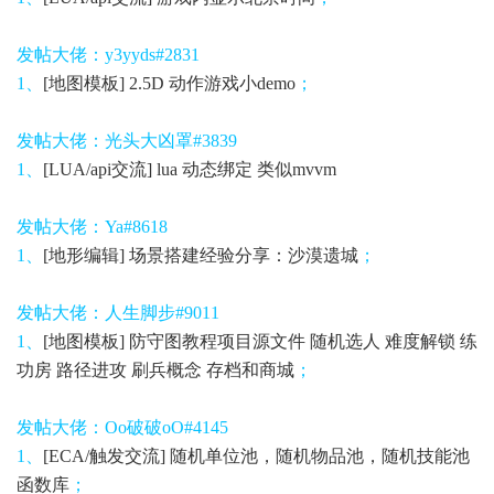
发帖大佬：y3yyds#2831
1、
[地图模板] 2.5D 动作游戏小demo
；
发帖大佬：光头大凶罩#3839
1、
[LUA/api交流] lua 动态绑定 类似mvvm
发帖大佬：
Ya#8618
1、
[地形编辑] 场景搭建经验分享：沙漠遗城
；
发帖大佬：人生脚步#9011
1、
[地图模板] 防守图教程项目源文件 随机选人 难度解锁 练
功房 路径进攻 刷兵概念 存档和商城
；
发帖大佬：Oo破破oO#4145
1、
[ECA/触发交流] 随机单位池，随机物品池，随机技能池
函数库
；