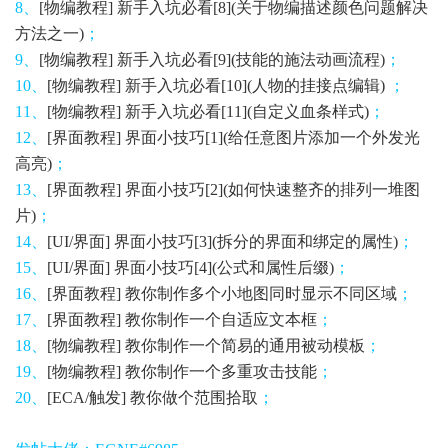
8、
[物编教程​] 新手入坑必看[8](关于物编描述颜色问题解决
方法之一)
；
9、
[物编教程​] 新手入坑必看[9](技能的施法动画流程)
；
10、
[物编教程​] 新手入坑必看[10](人物的挂接点编辑)
；
11、
[物编教程​] 新手入坑必看[11](自定义血条样式)
；
12、
[界面教程] 界面小技巧[1](给任意图片添加一个外发光
高亮)
；
13、
[界面教程] 界面小技巧[2](如何快速整齐的排列一堆图
片)
；
14、
[UI/界面] 界面小技巧[3](拆分的界面和绑定的属性)
；
15、
[UI/界面] 界面小技巧[4](公式和属性后缀)
；
16、
[界面教程] 教你制作多个小地图同时显示不同区域
；
17、
[界面教程] 教你制作一个自适应文本框
；
18、
[物编教程​] 教你制作一个简易的通用被动模板
；
19、
[物编教程​] 教你制作一个多重攻击技能
；
20、
[ECA/触发] 教你做个范围拾取
；