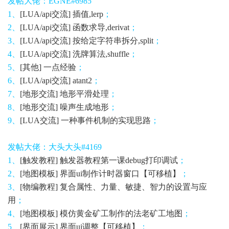
发帖大佬：EGNE#6985
1、
[LUA/api交流] 插值,lerp
；
2、
[LUA/api交流] 函数求导,derivat
；
3、
[LUA/api交流] 按给定字符串拆分,split
；
4、
[LUA/api交流] 洗牌算法,shuffle
；
5、
[其他] 一点经验
；
6、
[LUA/api交流] atant2
；
7、
[地形交流] 地形平滑处理
；
8、
[地形交流] 噪声生成地形
；
9、
[LUA交流] 一种事件机制的实现思路
；
发帖大佬：大头大头#4169
1、
[触发教程] 触发器教程第一课debug打印调试
；
2、
[地图模板] 界面ui制作计时器窗口【可移植】
；
3、
[物编教程​] 复合属性、力量、敏捷、智力的设置与应
用
；
4、
[地图模板] 模仿黄金矿工制作的法老矿工地图
；
5、
[界面展示] 界面ui调整【可移植】
；