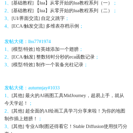
1、
[基础教程] 【lua】从零开始的lua教程系列（一）
；
2、
[基础教程] 【lua】从零开始的lua教程系列（二）
；
3、
[UI/界面交流] 自定义跳字
；
4、
[ECA/触发交流] 多维表存档示例
；
发帖大佬：llss77#1974
1、
[模型/特效] 给英雄添加一个翅膀
；
2、
[ECA/触发] 整数转时分秒的eca函数记录
；
3、
[模型/特效] 制作一个装备光柱记录
；
发帖大佬：
autumnjay#1033
1、
[其他] 最火的AI画图工具MidJourney，超易上手，就从
今天学起！
；
2、
[其他] 超全面的AI绘画工具学习分享来啦！为你的地图
制作插上翅膀！
；
3、
[其他] 专业AI制图还得看它！Stable Diffusion使用技巧分