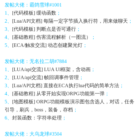
发帖大佬：霸鸽雪球#1001
1、
[代码模板] 缓动函数
；
2、
[Lua/API文档] 每隔一定字节插入换行符，用来做聊天
；
3、
[代码模板] 判断点是否可通行
；
4、
[基础教程] 伤害流程解析（一图流）
；
5、
[ECA/触发交流] 动态创建聚光灯
；
发帖大佬：无名拉二胡#7884
1、
[LUA/api交流] LUA UI框架，含动画
；
2、
[LUA/api交流] 帧回调事件管理
；
3、
[Lua/API文档] 直接在ECA执行lua代码的简单方法
；
4、
[基础教程] 从零开始实现ORPG功能第一弹
；
5、
[地图模板] ORPG功能模板演示图包含选人，对话，任务
引导，刷兵，boss，装备，存档
；
6、
封装函数：字符串处理
；
发帖大佬：大乌龙球#3504