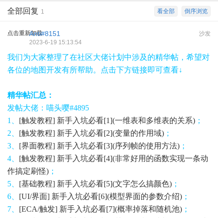
全部回复
看全部
倒序浏览
1
点击重新加载
Anti#8151
沙发
2023-6-19 15:13:54
我们为大家整理了在社区大佬计划中涉及的精华帖，希望对
各位的地图开发有所帮助。点击下方链接即可查看↓
精华帖汇总：
发帖大佬：喵头嘤#4895
1、
[触发教程] 新手入坑必看[1](一维表和多维表的关系)
；
2、
[触发教程] 新手入坑必看[2](变量的作用域)
；
3、
[界面教程] 新手入坑必看[3](序列帧的使用方法)
；
4、
[触发教程] 新手入坑必看[4](非常好用的函数实现一条动
作搞定刷怪)
；
5、
[基础教程] 新手入坑必看[5](文字怎么搞颜色)
；
6、
[UI/界面] 新手入坑必看[6](模型界面的参数介绍)
；
7、
[ECA/触发] 新手入坑必看[7](概率掉落和随机池)
；