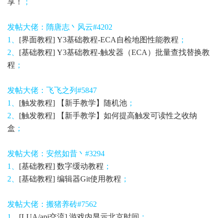
享！
；
发帖大佬：隋唐志丶风云#4202
1、
[界面教程] Y3基础教程-ECA自检地图性能教程
；
2、
[基础教程] Y3基础教程-触发器（ECA）批量查找替换教
程
；
发帖大佬：
飞飞之列#5847
1、
[触发教程] 【新手教学】随机池
；
2、
[触发教程] 【新手教学】如何提高触发可读性之收纳
盒
；
发帖大佬：安然如昔丶#3294
1、
[基础教程] 数字缓动教程
；
2、
[基础教程] 编辑器Git使用教程
；
发帖大佬：搬猪养砖#7562
1、
[LUA/api交流] 游戏内显示北京时间
；