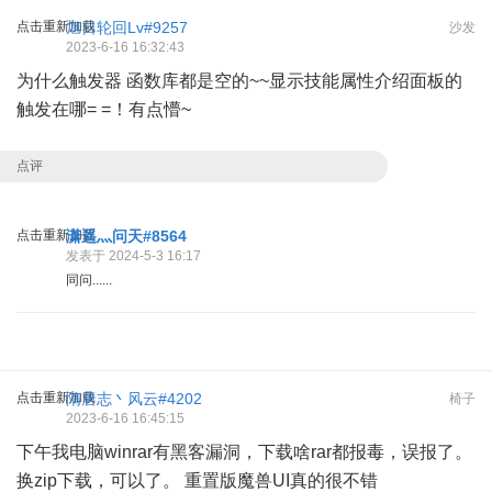
点击重新加载
旭日轮回Lv#9257
沙发
2023-6-16 16:32:43
为什么触发器 函数库都是空的~~显示技能属性介绍面板的
触发在哪= =！有点懵~
点评
点击重新加载
潇遥灬问天#8564
发表于 2024-5-3 16:17
同问......
点击重新加载
隋唐志丶风云#4202
椅子
2023-6-16 16:45:15
下午我电脑winrar有黑客漏洞，下载啥rar都报毒，误报了。
换zip下载，可以了。 重置版魔兽UI真的很不错