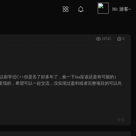
Hi: 游客~
19745
0
。
以前学过C++但是丢了好多年了，捡一下lua应该还是有可能的）
业变现的，希望可以一起交流，没实现过盈利或者完整项目的可以共
举报