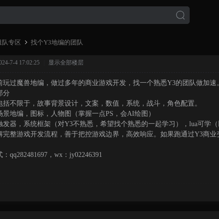
组队专区
找个Y3地编的团队
4-7-4 17:02:25
|
显示全部楼层
前玩过魔兽地编，做过多年的商业游戏开发，找一个熟悉Y3的团队做加速
›
部分
包括不限于，故事背景设计，文案，数值，系统，战斗，角色配置。
场景地编，图标，人物图（掌握一点PS，会AI绘图）
触发器，系统框架（对Y3不熟悉，希望找个熟悉的一起学习），lua可学（
解完整游戏开发流程，善于把控游戏边界，高效响应。如果跑通过Y3商
qq282481697，wx：jy02246391