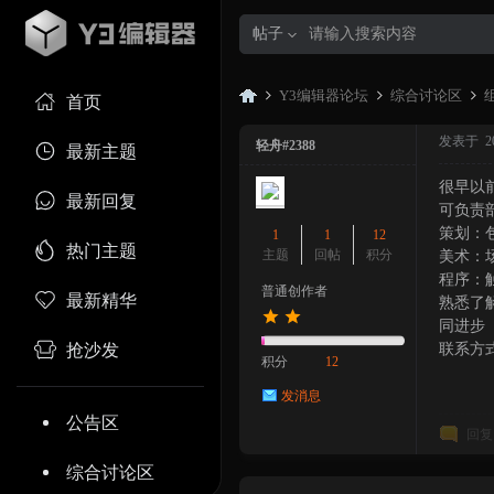
帖子
Y3编辑器论坛
综合讨论区
首页
发表于 202
轻舟#2388
最新主题
很早以
Y3
»
›
›
最新回复
可负责
策划：
1
1
12
热门主题
主题
回帖
积分
美术：
程序：
普通创作者
最新精华
熟悉了
同进步
抢沙发
联系方式：
积分
12
发消息
编
公告区
回复
综合讨论区