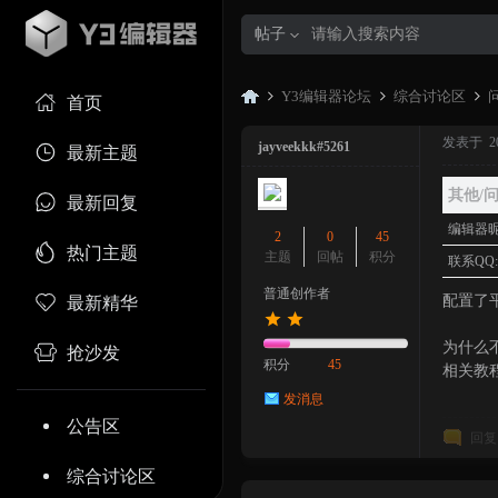
帖子
Y3编辑器论坛
综合讨论区
首页
发表于 2024
jayveekkk#5261
最新主题
Y3
»
›
›
其他/
最新回复
编辑器昵
2
0
45
热门主题
主题
回帖
积分
联系QQ
普通创作者
配置了
最新精华
为什么
抢沙发
积分
45
相关教
发消息
编
公告区
回复
综合讨论区