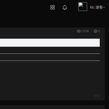
Hi: 游客~
13136
0
举报