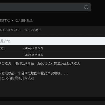
问题求助
道具如何配置
-5-28 21:23:04
|
显示全部楼层
›
问题求助
称:
仅版务团队查看
:
仅版务团队查看
平台道具，如何给到单位，触发器也不知道怎么找到道具
不做成物品，平台读取地图中物品来实现呢。。。
程也没有配置道具的流程