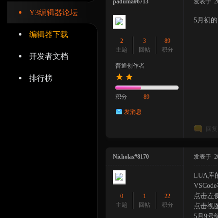
paduma#6713
发表于 2024
Y3编辑器论坛
5月初
编辑器下载
2
3
89
主题
回帖
积分
开发者文档
辑
普通创作者
排行榜
积分
89
发消息
回复
Nicholas#8170
发表于 2024
器
LUA
VSCod
点击左
0
1
22
主题
回帖
积分
点击视图
5月9号