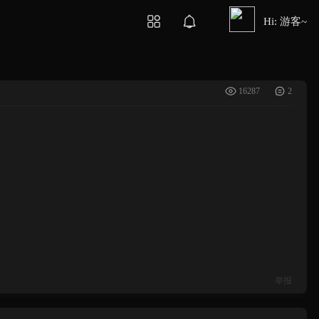
Hi: 游客~
16287
2
举报