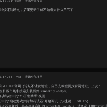
-5-19 14:44:39
|
显示全部楼层
的时候还能断点，后面更新了就不知道为什么用不了
-5-21 11:16:18
|
显示全部楼层
库的GITHUB官网（论坛不让发地址，自己去教程页找官网地址）上说：
e在扩展市场中搜索安装插件 sumneko.y3-helper。
侧功能栏中的“Y3开发助手”视图
中的“启动游戏并附加调试器”开始调试（快捷键：Shift+F5）
编辑器更新后，将不再兼容旧的 actboy168.lua-debug，请务必