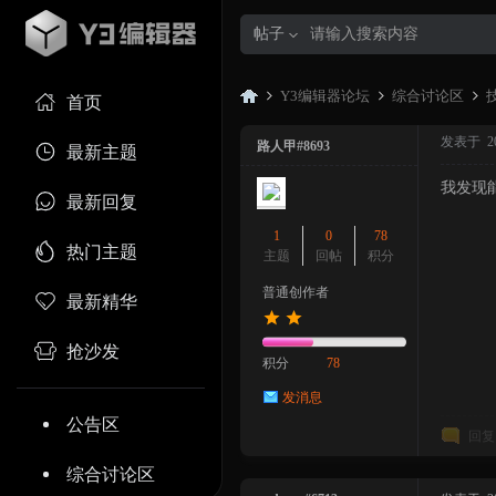
帖子
Y3编辑器论坛
综合讨论区
首页
发表于 2024
路人甲#8693
最新主题
我发现
Y3
»
›
›
最新回复
1
0
78
热门主题
主题
回帖
积分
普通创作者
最新精华
抢沙发
积分
78
发消息
编
公告区
回复
综合讨论区