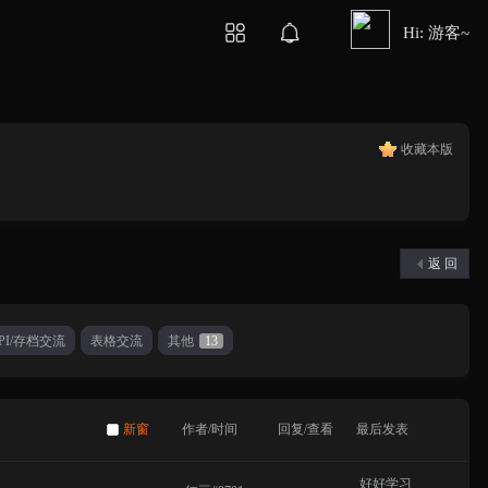
Hi: 游客~
收藏本版
返 回
PI/存档交流
表格交流
其他
13
新窗
作者/时间
回复/查看
最后发表
好好学习