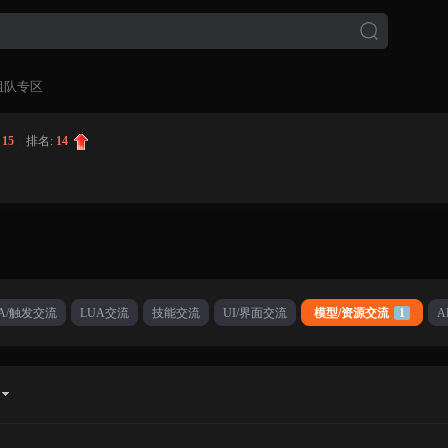
组队专区
:
15
|
排名:
14
CA/触发交流
LUA交流
技能交流
UI/界面交流
模型/资源交流
1
A