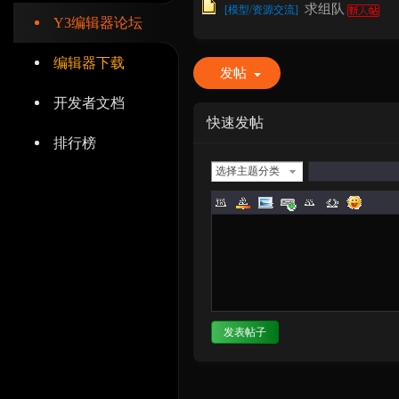
求组队
[
模型/资源交流
]
Y3编辑器论坛
编辑器下载
发帖
开发者文档
辑
快速发帖
排行榜
选择主题分类
器
发表帖子