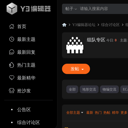
帖子
Y3编辑器论坛
综合讨论区
首页
最新主题
组队专区
今日:
0
|
主题
Y3
»
›
›
最新回复
热门主题
发帖
最新精华
全部
地形交流
物编交流
E
抢沙发
编
公告区
全部主题
最新
热门
热帖
精华
更多
综合讨论区