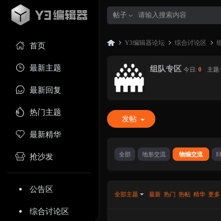
帖子
Y3编辑器论坛
综合讨论区
首页
最新主题
组队专区
今日:
0
|
主题
Y3
»
›
›
最新回复
热门主题
发帖
最新精华
全部
地形交流
物编交流
E
抢沙发
编
公告区
全部主题
最新
热门
热帖
精华
更多
综合讨论区