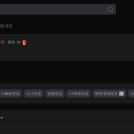
组队专区
:
15
|
排名:
14
CA/触发交流
LUA交流
技能交流
UI/界面交流
模型/资源交流
1
A