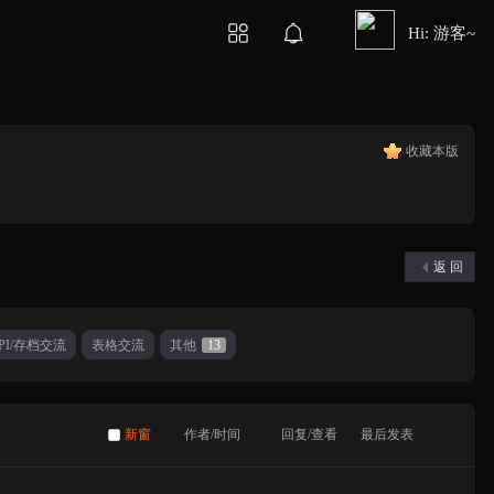
Hi: 游客~
收藏本版
返 回
PI/存档交流
表格交流
其他
13
新窗
作者/时间
回复/查看
最后发表