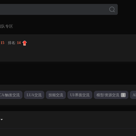
组队专区
:
15
|
排名:
14
CA/触发交流
LUA交流
技能交流
UI/界面交流
模型/资源交流
1
A