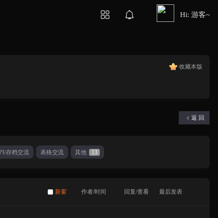
Hi: 游客~
收藏本版
返 回
PI/存档交流
表格交流
其他
13
新窗
作者/时间
回复/查看
最后发表