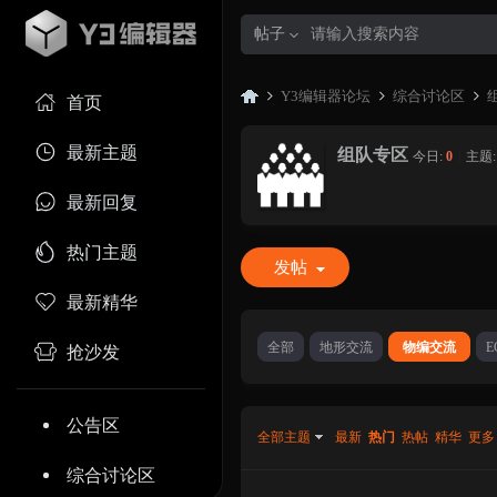
帖子
Y3编辑器论坛
综合讨论区
首页
最新主题
组队专区
今日:
0
|
主题
Y3
»
›
›
最新回复
热门主题
发帖
最新精华
全部
地形交流
物编交流
E
抢沙发
编
公告区
全部主题
最新
热门
热帖
精华
更多
综合讨论区