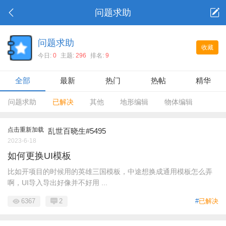
问题求助
问题求助
收藏
今日:
0
主题:
296
排名:
9
全部
最新
热门
热帖
精华
问题求助
已解决
其他
地形编辑
物体编辑
技能相关
触发功能
LUA相关
点击重新加载
乱世百晓生#5495
2023-6-18
UI/界面
模型/特效
API/存档
如何更换UI模板
表格相关
功能使用
比如开项目的时候用的英雄三国模板，中途想换成通用模板怎么弄
啊，UI导入导出好像并不好用 ...
其他/问题求助
6367
2
#
已解决