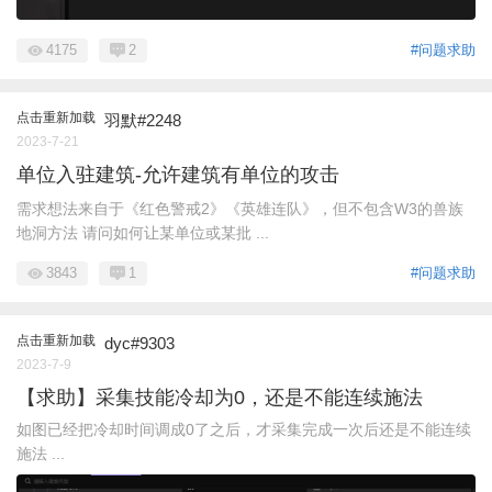
4175
2
#问题求助
点击重新加载
羽默#2248
2023-7-21
单位入驻建筑-允许建筑有单位的攻击
需求想法来自于《红色警戒2》《英雄连队》，但不包含W3的兽族
地洞方法 请问如何让某单位或某批 ...
3843
1
#问题求助
点击重新加载
dyc#9303
2023-7-9
【求助】采集技能冷却为0，还是不能连续施法
如图已经把冷却时间调成0了之后，才采集完成一次后还是不能连续
施法 ...