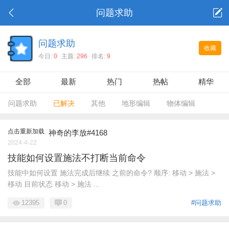
问题求助
问题求助
收藏
今日:
0
主题:
296
排名:
9
全部
最新
热门
热帖
精华
问题求助
已解决
其他
地形编辑
物体编辑
技能相关
触发功能
LUA相关
点击重新加载
神奇的李放#4168
2024-4-22
UI/界面
模型/特效
API/存档
技能如何设置施法不打断当前命令
表格相关
功能使用
技能中如何设置 施法完成后继续 之前的命令? 顺序: 移动 > 施法 >
移动 目前状态 移动 > 施法 ...
其他/问题求助
12395
0
#问题求助