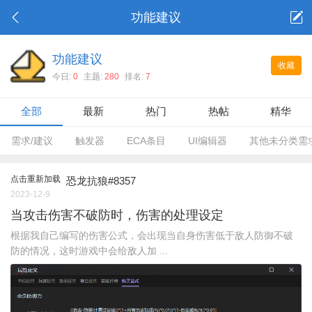
功能建议
功能建议
收藏
今日:
0
主题:
280
排名:
7
全部
最新
热门
热帖
精华
需求/建议
触发器
ECA条目
UI编辑器
其他未分类需
点击重新加载
恐龙抗狼#8357
2023-12-9
当攻击伤害不破防时，伤害的处理设定
根据我自己编写的伤害公式，会出现当自身伤害低于敌人防御不破
防的情况，这时游戏中会给敌人加 ...