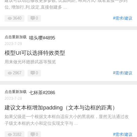
建议可以动态修改更多参数, 比如间距, 布局方式! 或者直接一步到
位, 增加行,列,设定,直接创建多 ...
3640
0
#需求/建议
点击重新加载
喵头嘤#4895
2023-7-29
模型UI可以选择特效类型
用来做光环翅膀武器等预览
2967
0
#需求/建议
点击重新加载
七杯茶#2086
2023-7-28
建议文本框增加padding（文本与边框的距离）
如果父级是一个根据文本框自适应大小的黑底框，显然无法通过改
子级文本框的大小和定位实现文字与 ...
3182
0
#需求/建议