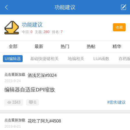
功能建议
功能建议
收藏
今日:
0
主题:
280
排名:
7
全部
最新
热门
热帖
精华
UI编辑器
基础快捷键相关
地编相关
LUA函数
存档
点击重新加载
酒浅艺深#9324
2023-9-24
编辑器自适应DPI缩放
3343
0
#需求/建议
点击重新加载
花吃了阿九#4508
2023-8-21