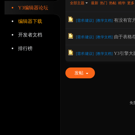
全部主题
最新
热门
热帖
精华
更多
Y3编辑器论坛
有没有官
[
需求/建议
]
[
教学文档
]
编辑器下载
开发者文档
由于表格
辑
[
需求/建议
]
[
教学文档
]
排行榜
Y3引擎
[
需求/建议
]
[
教学文档
]
发帖
器
免