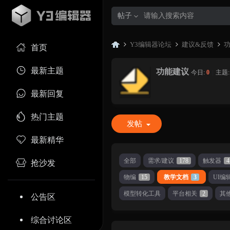
帖子
Y3编辑器论坛
建议&反馈
首页
最新主题
功能建议
今日:
0
|
主题
Y3
»
›
›
最新回复
热门主题
发帖
最新精华
全部
需求/建议
178
触发器
4
抢沙发
物编
15
教学文档
3
UI编
编
模型转化工具
平台相关
2
其
公告区
综合讨论区