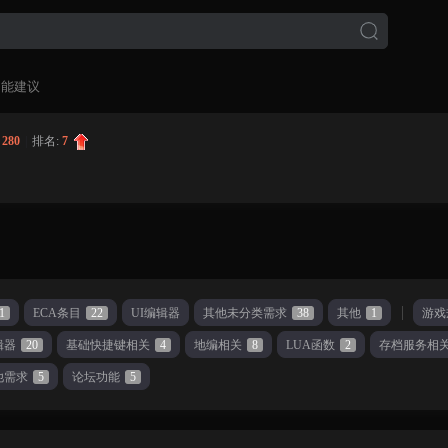
功能建议
:
280
|
排名:
7
1
ECA条目
22
UI编辑器
其他未分类需求
38
其他
1
游戏
辑器
20
基础快捷键相关
4
地编相关
8
LUA函数
2
存档服务相
他需求
5
论坛功能
5