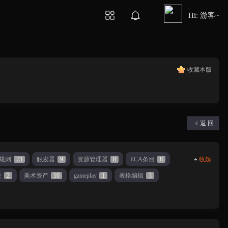
Hi: 游客~
收藏本版
返 回
规则
73
触发器
9
资源管理器
8
ECA条目
8
收起
关
2
美术资产
10
gameplay
1
表格编辑
3