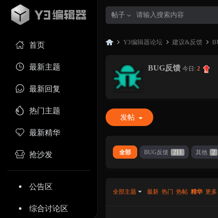
帖子
Y3编辑器论坛
建议&反馈
B
首页
最新主题
BUG反馈
今日:
2
|
Y3
»
›
›
最新回复
热门主题
发帖
最新精华
全部
BUG反馈
211
其他
2
抢沙发
编
公告区
全部主题
最新
热门
热帖
精华
更多
综合讨论区