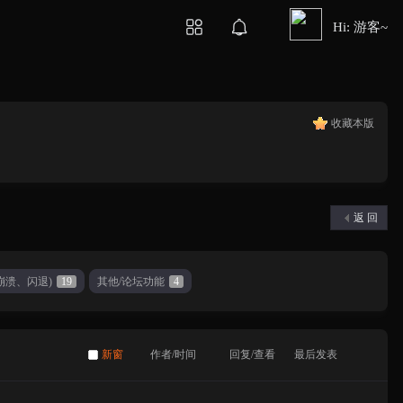
Hi: 游客~
收藏本版
返 回
崩溃、闪退)
19
其他/论坛功能
4
新窗
作者/时间
回复/查看
最后发表