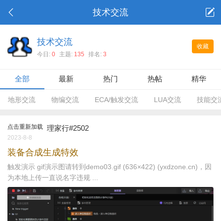
技术交流
技术交流
收藏
今日:
0
主题:
135
排名:
3
全部
最新
热门
热帖
精华
地形交流
物编交流
ECA/触发交流
LUA交流
技能交
点击重新加载
理家行#2502
2023-8-8
装备合成生成特效
触发演示 gif演示图请转到demo03.gif (636×422) (yxdzone.cn)，因
为本地上传一直说名字违规 ...