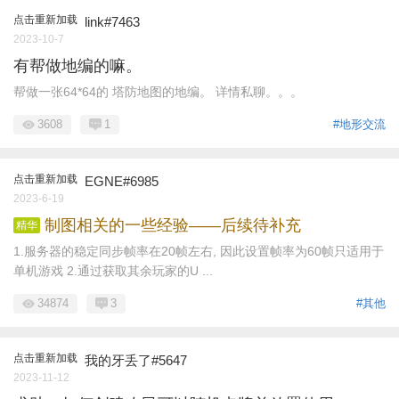
点击重新加载
link#7463
2023-10-7
有帮做地编的嘛。
帮做一张64*64的 塔防地图的地编。 详情私聊。。。
3608
1
#地形交流
点击重新加载
EGNE#6985
2023-6-19
制图相关的一些经验——后续待补充
精华
1.服务器的稳定同步帧率在20帧左右, 因此设置帧率为60帧只适用于
单机游戏 2.通过获取其余玩家的U ...
34874
3
#其他
点击重新加载
我的牙丢了#5647
2023-11-12