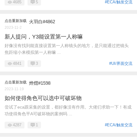
4685
5
#ECA/触发交流
点击重新加载
火羽白#4862
2023-11-2
新人提问，Y3能设置第一人称嘛
好像没有找到能直接设置第一人称镜头的地方，是只能通过把镜头
焦距缩小来模拟第一人称嘛 ...
4841
3
#UI/界面交流
点击重新加载
烨熠#1598
2023-11-19
如何使得角色可以选中可破坏物
尝试了eca跟采集的设置，都好像没有作用。大佬们求助一下！有成
功使得角色平A可破坏物的案例吗 ...
4287
1
#ECA/触发交流