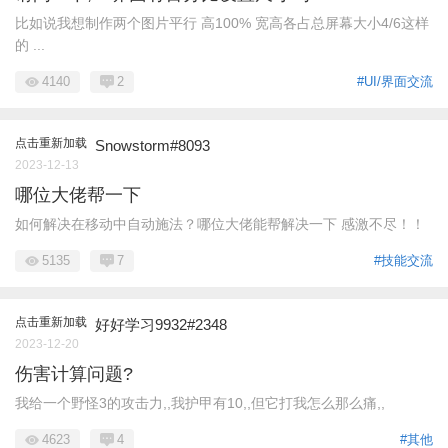
比如说我想制作两个图片平行 高100% 宽高各占总屏幕大小4/6这样
的 ...
4140
2
#UI/界面交流
点击重新加载
Snowstorm#8093
2023-12-13
哪位大佬帮一下
如何解决在移动中自动施法？哪位大佬能帮解决一下 感激不尽！！
5135
7
#技能交流
点击重新加载
好好学习9932#2348
2023-12-20
伤害计算问题?
我给一个野怪3的攻击力,,我护甲有10,,但它打我怎么那么痛,,
4623
4
#其他