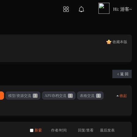
Hi: 游客~
收藏本版
返 回
模型/资源交流
3
API/存档交流
1
表格交流
1
收起
新窗
作者/时间
回复/查看
最后发表