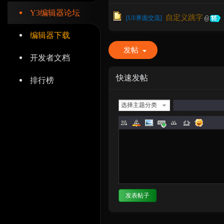
Y3编辑器论坛
自定义跳字
[
UI/界面交流
]
编辑器下载
发帖
开发者文档
辑
快速发帖
排行榜
选择主题分类
器
发表帖子