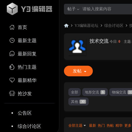
帖子
Y3编辑器论坛
综合讨论区
首页
最新主题
技术交流
今日:
0
|
主题
Y3
»
›
›
最新回复
热门主题
发帖
最新精华
全部
地形交流
6
物编交流
1
抢沙发
其他
30
编
公告区
全部主题
最新
热门
热帖
精华
更多
综合讨论区